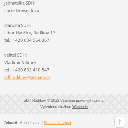
jednatelka SDH:
Lucie Dreiseitlová
starosta SDH:
Libor Hynčica, Radíkov 17
tel.: +420 604 564 367
velitel SDH:
Vladimír Vilímek
tel.: +420 602 410 547
sdhradik
ov@sezna
m.cz
SDH Radíkov © 2012 Všechna práva vyhrazena.
Vytvořeno službou
Webnode
Zobrazit:
Mobilní verzi
|
Standardní verzi