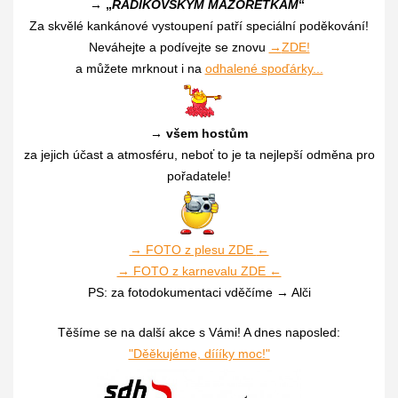
→ „
RADÍKOVSKÝM MAŽORETKÁM
“
Za skvělé kankánové
vystoupení
patří speciální poděkování!
Neváhejte a podívejte se znovu
→
ZDE!
a můžete mrknout i
na
odhalené spoďárky...
→ všem hostům
za jejich účast a atmosféru, neboť to je ta nejlepší odměna pro
pořadatele!
→ FOTO z plesu ZDE
←
→ FOTO z karnevalu ZDE ←
PS:
za fotodokumentaci vděčíme
→ Alči
Těšíme se na další akce s Vámi! A dnes naposled:
"Děěkujéme, díííky moc!"