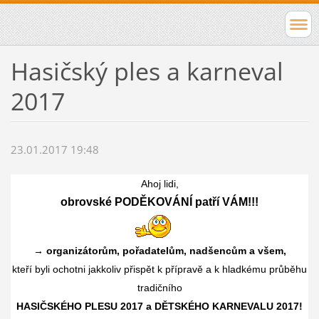
Hasičský ples a karneval
2017
23.01.2017 19:48
Ahoj lidi,
obrovské PODĚKOVÁNÍ
patří VÁM!!!
→
organizátorům, pořadatelům, nadšencům a všem,
kteří byli ochotni jakkoliv přispět k přípravě a k hladkému průběhu
tradičního
HASIČSKÉHO PLESU 2017 a
DĚTSKÉHO KARNEVALU 2017
!