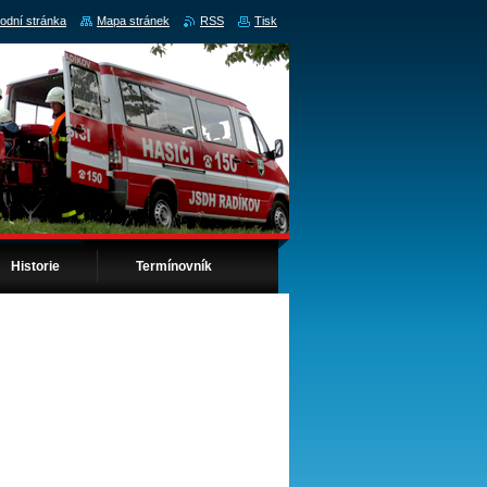
odní stránka
Mapa stránek
RSS
Tisk
Historie
Termínovník