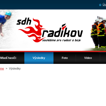
Úv
Mladí hasiči
Výsledky
Foto
Video
ome
>
Výsledky