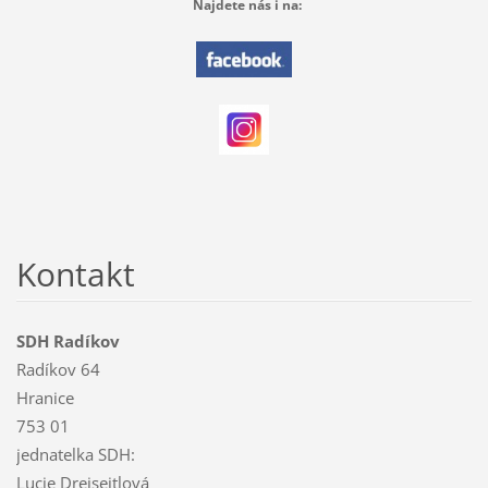
Najdete nás i na:
Kontakt
SDH Radíkov
Radíkov 64
Hranice
753 01
jednatelka SDH:
Lucie Dreiseitlová