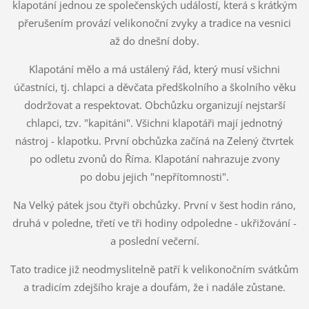
klapotání jednou ze společenských událostí, která s krátkým
přerušením provází velikonoční zvyky a tradice na vesnici
až do dnešní doby.
Klapotání mělo a má ustálený řád, který musí všichni
účastníci, tj. chlapci a děvčata předškolního a školního věku
dodržovat a respektovat. Obchůzku organizují nejstarší
chlapci, tzv. "kapitáni". Všichni klapotáři mají jednotný
nástroj - klapotku. První obchůzka začíná na Zelený čtvrtek
po odletu zvonů do Říma. Klapotání nahrazuje zvony
po dobu jejich "nepřítomnosti".
Na Velký pátek jsou čtyři obchůzky. První v šest hodin ráno,
druhá v poledne, třetí ve tři hodiny odpoledne - ukřižování -
a poslední večerní.
Tato tradice již neodmyslitelně patří k velikonočním svátkům
a tradicím zdejšího kraje a doufám, že i nadále zůstane.