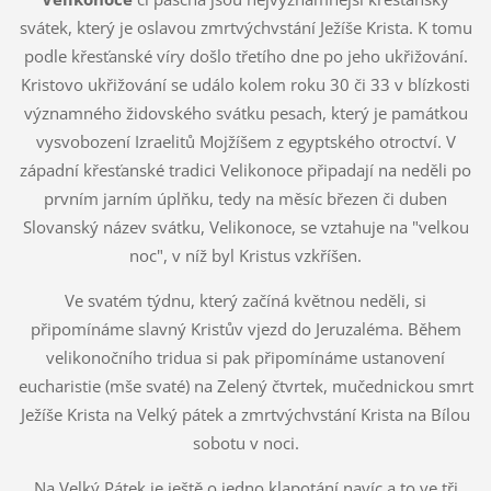
svátek, který je oslavou zmrtvýchvstání Ježíše Krista. K tomu
podle křesťanské víry došlo třetího dne po jeho ukřižování.
Kristovo ukřižování se událo kolem roku 30 či 33 v blízkosti
významného židovského svátku pesach, který je památkou
vysvobození Izraelitů Mojžíšem z egyptského otroctví. V
západní křesťanské tradici Velikonoce připadají na neděli po
prvním jarním úplňku, tedy na měsíc březen či duben
Slovanský název svátku, Velikonoce, se vztahuje na "velkou
noc", v níž byl Kristus vzkříšen.
Ve svatém týdnu, který začíná květnou neděli, si
připomínáme slavný Kristův vjezd do Jeruzaléma. Během
velikonočního tridua si pak připomínáme ustanovení
eucharistie (mše svaté) na Zelený čtvrtek, mučednickou smrt
Ježíše Krista na Velký pátek a zmrtvýchvstání Krista na Bílou
sobotu v noci.
Na Velký Pátek je ještě o jedno klapotání navíc a to ve tři