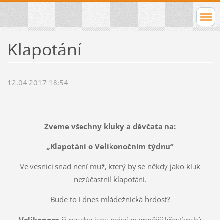
Klapotání
12.04.2017 18:54
Zveme všechny kluky a děvčata na:
„Klapotání o Velikonočním týdnu“
Ve vesnici snad není muž, který by se někdy jako kluk
nezúčastnil klapotání.
Bude to i dnes mládežnická hrdost?
Velikonoce
či pascha jsou nejvýznamnější křesťanský