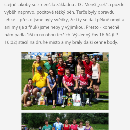
stejně jakoby se zmenšila základna :-D . Menší „sek“ a pozdní
výběh napravo, pocitově těžký běh. Terče byly opravdu
lehké – přesto jsme byly svědky, že i ty se dají pěkně omýt a
ani my (já :( fňuk) jsme nebyly výjimkou. Přesto - konečně
nám padla 16tka na obou terčích. Výsledný čas 16:64 (LP
16:02) stačil na druhé místo a my braly další cenné body.