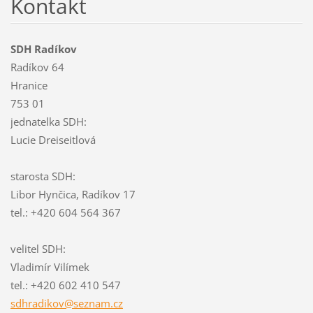
Kontakt
SDH Radíkov
Radíkov 64
Hranice
753 01
jednatelka SDH:
Lucie Dreiseitlová
starosta SDH:
Libor Hynčica, Radíkov 17
tel.: +420 604 564 367
velitel SDH:
Vladimír Vilímek
tel.: +420 602 410 547
sdhradik
ov@sezna
m.cz