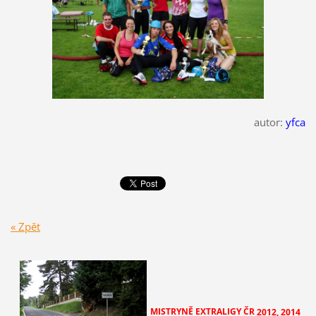
autor:
yfca
« Zpět
MISTRYNĚ EXTRALIGY ČR
2012, 2014