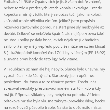
Fotbalové hřiště v Opatovicích je jistě všem dobře známé,
neboť se zde v předešlých letech konala i extraliga. Trať do
kopečka a mírný větřík, který se občas točil jako na koloči,
způsobil trable několika týmům. Jelikož jsem propásla
rezervaci startovního pořadí, na start jsme šly neobvykle až
deváté. Celkově se neběželo špatně, ale nejlépe zrovna také
ne. Vodu holky poslaly hned, avšak nějak se ji v hadicích
zalíbilo :) a my měly vepředu pocit, že můžeme už jen klusat
8-) - každopádně konečný čas 17:11 byl vítězným (PP 16:92)
a urvané první body do této ligy byly vítané.
V Troubkách už nám ale hej nebylo. Slunce bylo únavné, my
vyprahlé a nikde žádný stín. Startovaly jsem opět mezi
posledními družstvy a to ze třinácté pozice. Trochu nás
stresoval neustálý přesunovací manévr startů – kdo a kdy
má jít. Příprava základny taky nebyla na pohodu. Ač letos
odtoková mřížka byla vkusně zakrytá (převeliké díky), béčko
na rozdělovači působilo trable. Na startu opět málo místa,