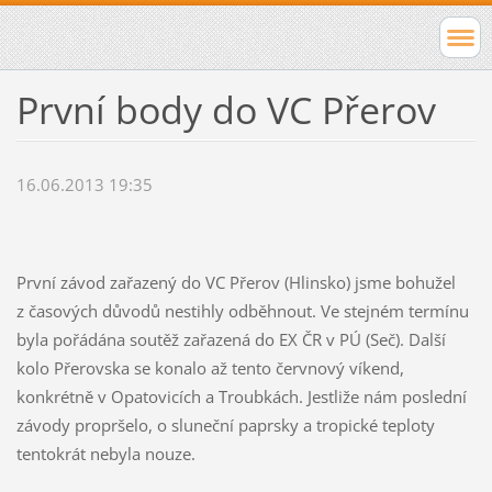
První body do VC Přerov
16.06.2013 19:35
První závod zařazený do VC Přerov (Hlinsko) jsme bohužel
z časových důvodů nestihly odběhnout. Ve stejném termínu
byla pořádána soutěž zařazená do EX ČR v PÚ (Seč). Další
kolo Přerovska se konalo až tento červnový víkend,
konkrétně v Opatovicích a Troubkách. Jestliže nám poslední
závody propršelo, o sluneční paprsky a tropické teploty
tentokrát nebyla nouze.