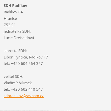
SDH Radíkov
Radíkov 64
Hranice
753 01
jednatelka SDH:
Lucie Dreiseitlová
starosta SDH:
Libor Hynčica, Radíkov 17
tel.: +420 604 564 367
velitel SDH:
Vladimír Vilímek
tel.: +420 602 410 547
sdhradik
ov@sezna
m.cz