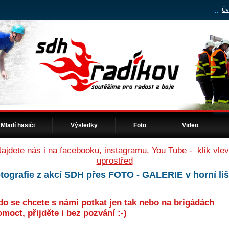
Úv
Mladí hasiči
Výsledky
Foto
Video
ajdete nás i na facebooku, instagramu, You Tube - klik vle
uprostřed
otografie z akcí SDH přes FOTO - GALERIE v horní liš
do se chcete s námi potkat jen tak nebo na brigádách
moct, přijděte i bez pozvání :-)