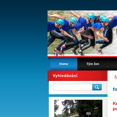
Home
Tým žen
Vyhledávání
N
f
K
po