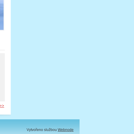
,
>>
Vytvořeno službou
Webnode