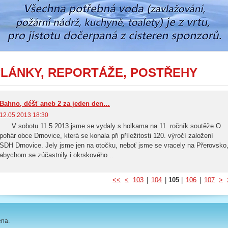
LÁNKY, REPORTÁŽE, POSTŘEHY
Bahno, déšť aneb 2 za jeden den…
12.05.2013 18:30
V sobotu 11.5.2013 jsme se vydaly s holkama na 11. ročník soutěže O
pohár obce Drnovice, která se konala při příležitosti 120. výročí založení
SDH Drnovice. Jely jsme jen na otočku, neboť jsme se vracely na Přerovsko
abychom se zúčastnily i okrskového...
<<
<
103
|
104
|
105
|
106
|
107
>
ena.