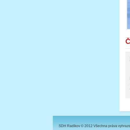
Č
SDH Radíkov © 2012 Všechna práva vyhraz