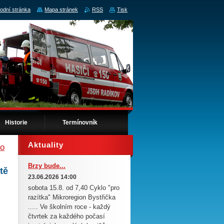
odní stránka
Mapa stránek
RSS
Tisk
Historie
Termínovník
Aktuality
vo
Brzy bude...
tě
23.06.2026 14:00
sobota 15.8. od 7,40 Cyklo "pro
razítka" Mikroregion Bystřička
..... Ve školním roce - každý
čtvrtek za každého počasí