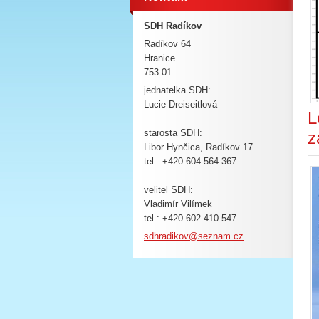
SDH Radíkov
Radíkov 64
Hranice
753 01
jednatelka SDH:
Lucie Dreiseitlová
L
starosta SDH:
z
Libor Hynčica, Radíkov 17
tel.: +420 604 564 367
velitel SDH:
Vladimír Vilímek
tel.: +420 602 410 547
sdhradik
ov@sezna
m.cz