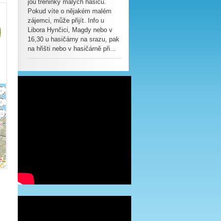
jou tréninky malých hasičů.
Pokud víte o nějakém malém
zájemci, může přijít. Info u
Libora Hynčici, Magdy nebo v
16,30 u hasičárny na srazu, pak
na hřišti nebo v hasičárně při...